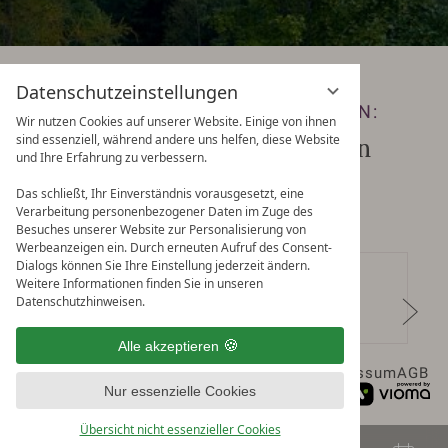
Datenschutzeinstellungen
KEINE ANGEBOTE MEHR VERPASSEN:
Wir nutzen Cookies auf unserer Website. Einige von ihnen
sind essenziell, während andere uns helfen, diese Website
Zum Newsletter anmelden
und Ihre Erfahrung zu verbessern.
Das schließt, Ihr Einverständnis vorausgesetzt, eine
Verarbeitung personenbezogener Daten im Zuge des
Besuches unserer Website zur Personalisierung von
Werbeanzeigen ein. Durch erneuten Aufruf des Consent-
Dialogs können Sie Ihre Einstellung jederzeit ändern.
Weitere Informationen finden Sie in unseren
Datenschutzhinweisen.
Alle akzeptieren
Datenschutz
Datenschutzeinstellungen
Impressum
AGB
Nur essenzielle Cookies
+43 5358 2022
info@kaiserhof-ellmau.at
Übersicht nicht essenzieller Cookies