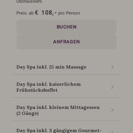
Obstauswahl.
€
108,-
Preis:
ab
pro Person
BUCHEN
ANFRAGEN
Day Spa inkl. 25 min Massage
Day Spa inkl. 25 min
Day Spa inkl. kaiserlichem
Frühstücksbuffet
Massage
Genießen Sie unseren 5 Sterne Superior Wellness
Day Spa inkl. kaiserlichem
Day Spa inkl. kleinem Mittagessen
(2 Gänge)
Service.
Frühstücksbuffet
Day SPA- Genuss im Hotel Kaiserhof in Ellmau am
Wilden Kaiser.
Genießen Sie unseren 5 Sterne Superior Wellness
Day Spa inkl. kleinem
Day Spa inkl. 3 gängigem Gourmet-