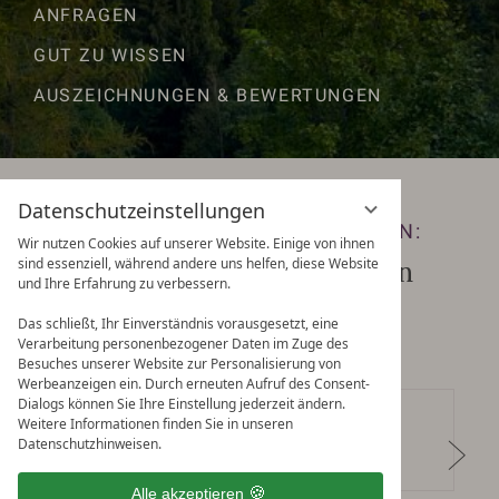
ANFRAGEN
GUT ZU WISSEN
AUSZEICHNUNGEN & BEWERTUNGEN
Datenschutzeinstellungen
KEINE ANGEBOTE MEHR VERPASSEN:
Wir nutzen Cookies auf unserer Website. Einige von ihnen
sind essenziell, während andere uns helfen, diese Website
Zum Newsletter anmelden
und Ihre Erfahrung zu verbessern.
Das schließt, Ihr Einverständnis vorausgesetzt, eine
Verarbeitung personenbezogener Daten im Zuge des
Besuches unserer Website zur Personalisierung von
Werbeanzeigen ein. Durch erneuten Aufruf des Consent-
Dialogs können Sie Ihre Einstellung jederzeit ändern.
Weitere Informationen finden Sie in unseren
Datenschutzhinweisen.
Alle akzeptieren