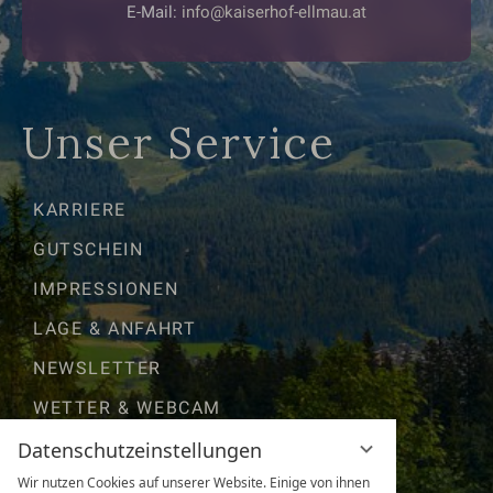
E-Mail:
info@kaiserhof-ellmau.at
Unser Service
KARRIERE
GUTSCHEIN
IMPRESSIONEN
LAGE & ANFAHRT
NEWSLETTER
WETTER & WEBCAM
Datenschutzeinstellungen
ANFRAGEN
Wir nutzen Cookies auf unserer Website. Einige von ihnen
GUT ZU WISSEN