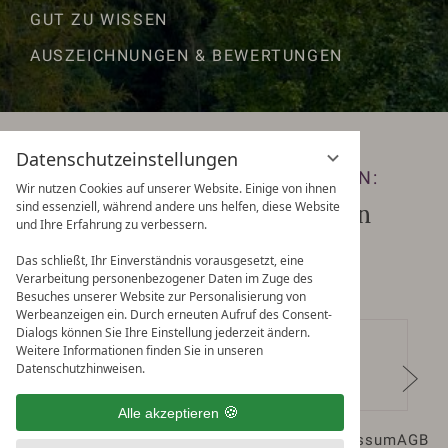
GUT ZU WISSEN
AUSZEICHNUNGEN & BEWERTUNGEN
Datenschutzeinstellungen
KEINE ANGEBOTE MEHR VERPASSEN:
Wir nutzen Cookies auf unserer Website. Einige von ihnen
sind essenziell, während andere uns helfen, diese Website
Zum Newsletter anmelden
und Ihre Erfahrung zu verbessern.
Das schließt, Ihr Einverständnis vorausgesetzt, eine
Verarbeitung personenbezogener Daten im Zuge des
Besuches unserer Website zur Personalisierung von
Werbeanzeigen ein. Durch erneuten Aufruf des Consent-
Dialogs können Sie Ihre Einstellung jederzeit ändern.
Weitere Informationen finden Sie in unseren
Datenschutzhinweisen.
Alle akzeptieren
Datenschutz
Datenschutzeinstellungen
Impressum
AGB