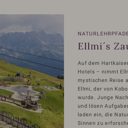
NATURLEHRPFAD
Ellmi´s Z
Auf dem Hartkaiser
Hotels – nimmt Ell
mystischen Reise a
Ellmi, der von Kob
wurde. Junge Nach
und lösen Aufgabe
laden ein, die Natu
Sinnen zu erforsch