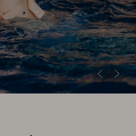
n
Prev
Next