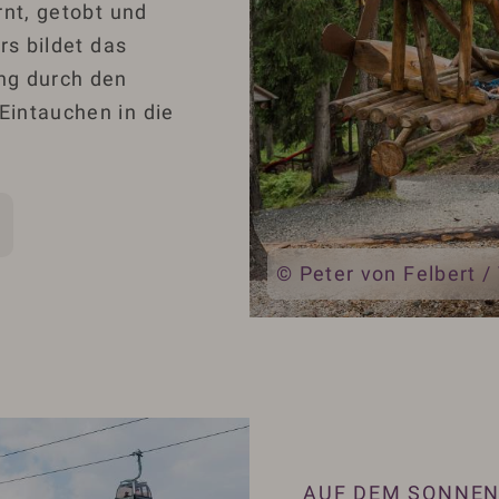
rnt, getobt und
rs bildet das
ng durch den
Eintauchen in die
© Peter von Felbert /
AUF DEM SONNE