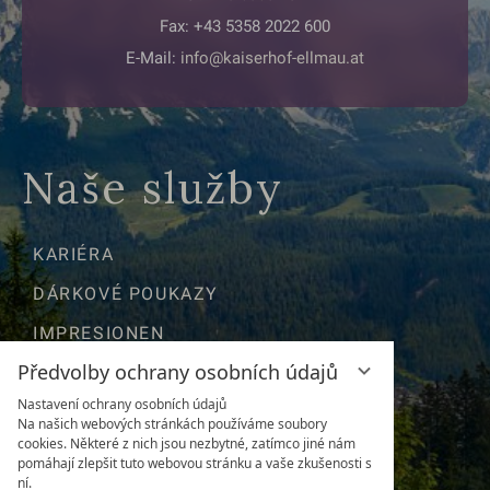
Fax: +43 5358 2022 600
E-Mail:
info@kaiserhof-ellmau.at
Naše služby
KARIÉRA
DÁRKOVÉ POUKAZY
IMPRESIONEN
Předvolby ochrany osobních údajů
POLOHA & CESTY
Nastavení ochrany osobních údajů
NEWSLETTER
Na našich webových stránkách používáme soubory
cookies. Některé z nich jsou nezbytné, zatímco jiné nám
POČASÍ & WEBKAMERA
pomáhají zlepšit tuto webovou stránku a vaše zkušenosti s
ní.