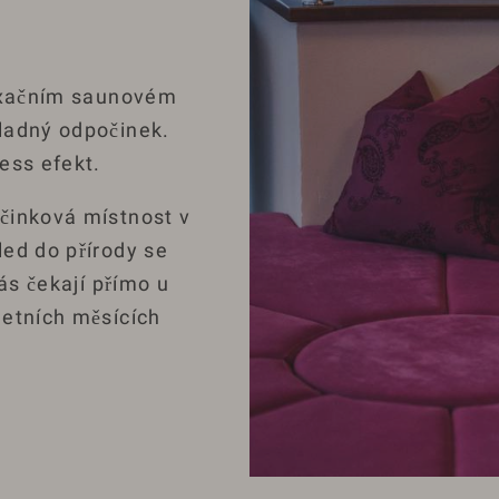
laxačním saunovém
ladný odpočinek.
ess efekt.
činková místnost v
ed do přírody se
ás čekají přímo u
letních měsících