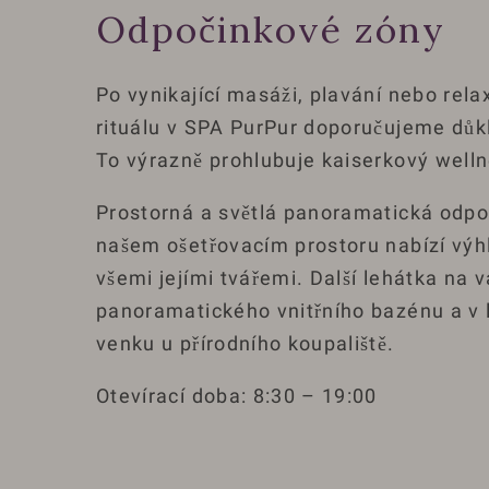
Odpočinkové zóny
Po vynikající masáži, plavání nebo re
rituálu v SPA PurPur doporučujeme důk
To výrazně prohlubuje kaiserkový welln
Prostorná a světlá panoramatická odpo
našem ošetřovacím prostoru nabízí výhl
všemi jejími tvářemi. Další lehátka na v
panoramatického vnitřního bazénu a v 
venku u přírodního koupaliště.
Otevírací doba: 8:30 – 19:00