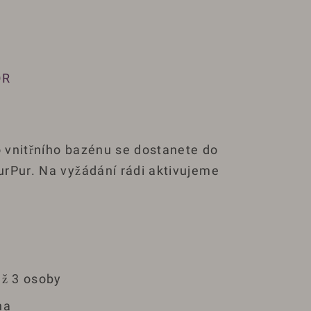
OR
 vnitřního bazénu se dostanete do
rPur. Na vyžádání rádi aktivujeme
až 3 osoby
na