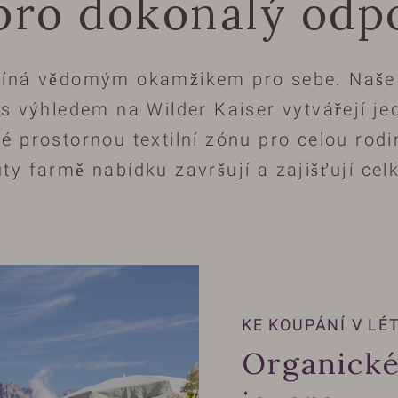
pro dokonalý odp
číná vědomým okamžikem pro sebe. Naše 
 s výhledem na Wilder Kaiser vytvářejí j
é prostornou textilní zónu pro celou rodi
ty farmě nabídku završují a zajišťují ce
KE KOUPÁNÍ V LÉ
Organické