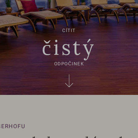
CÍTIT
čistý
ODPOČINEK
ISERHOFU