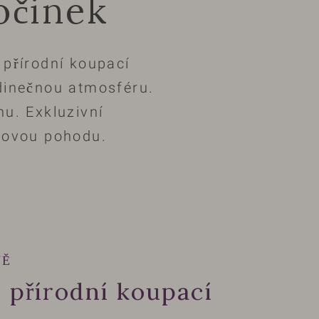
očinek
přírodní koupací
edinečnou atmosféru.
nu. Exkluzivní
lkovou pohodu.
TĚ
 přírodní koupací