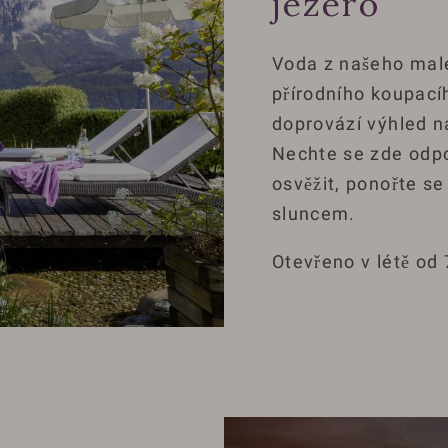
jezero
Voda z našeho malé
přírodního koupací
doprovází výhled n
Nechte se zde odpo
osvěžit, ponořte se
sluncem.
Otevřeno v létě od 