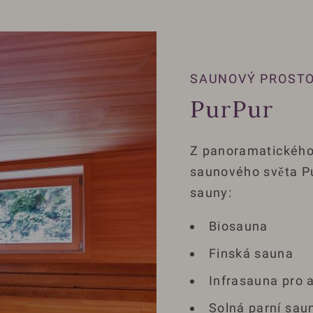
SAUNOVÝ PROST
PurPur
Z panoramatického
saunového světa Pu
sauny:
Biosauna
Finská sauna
Infrasauna pro 
Solná parní sau