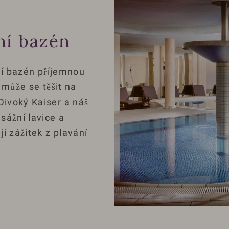
ní bazén
ní bazén příjemnou
 může se těšit na
ivoký Kaiser a náš
sážní lavice a
í zážitek z plavání