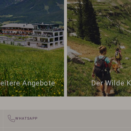
eitere Angebote
Der Wilde K
WHATSAPP