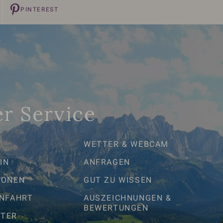
PINTEREST
r Service
E
WETTER & WEBCAM
IN
ANFRAGEN
IONEN
GUT ZU WISSEN
ANFAHRT
AUSZEICHNUNGEN &
BEWERTUNGEN
TER