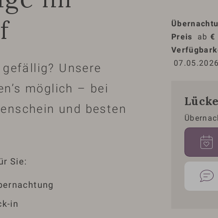
f
Übernacht
Preis
ab 
€
Verfügbark
07.05.202
 gefällig? Unsere
n’s möglich – bei
Lücke
enschein und besten
Übernac
r Sie:
Übernachtung
ck-in