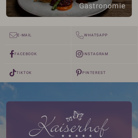
Gastronomie
E-MAIL
WHATSAPP
FACEBOOK
INSTAGRAM
TIKTOK
PINTEREST