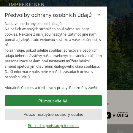
IMPRESIONEN
Předvolby ochrany osobních údajů
POLOHA & CESTY
Nastavení ochrany osobních údajů
NEWSLETTER
Na našich webových stránkách používáme soubory
cookies. Některé z nich jsou nezbytné, zatímco jiné nám
POČASÍ & WEBKAMERA
pomáhají zlepšit tuto webovou stránku a vaše zkušenosti s
ní.
DOTAZY
To zahrnuje, pokud udělíte souhlas, zpracování osobních
údajů během návštěvy našich webových stránek za účelem
DOBRÉ VĚDĚT
personalizace reklam. Svá nastavení můžete kdykoli
změnit opětovným otevřením dialogového okna souhlasu.
OCENĚNÍ & RECENZE
Další informace naleznete v našich zásadách ochrany
osobních údajů.
Aktuálně: Cookies a třetí strany přijaty. Bez změny zavřít
Ochrana osobních údajů
Přijmout vše
Nastavení ochrany osobních údajů
Impressum
Obchodní podmínky (AGB
)
Pouze nezbytné soubory cookie
+43 5358 2022
info@kaiserhof-ellmau.at
Přehled nepodstatných cookies