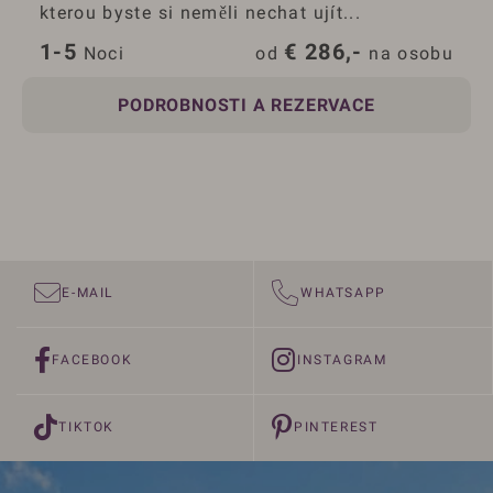
kterou byste si neměli nechat ujít...
1-5
€
286,-
 Noci
od 
 na osobu
PODROBNOSTI A REZERVACE
E-MAIL
WHATSAPP
FACEBOOK
INSTAGRAM
TIKTOK
PINTEREST