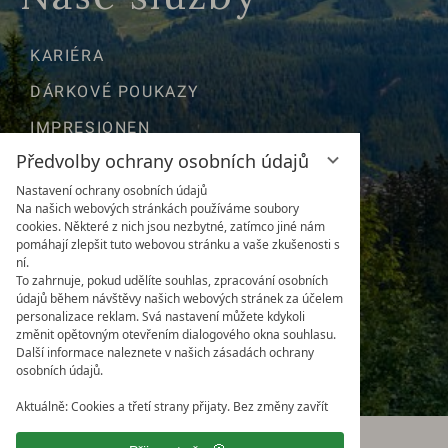
KARIÉRA
DÁRKOVÉ POUKAZY
IMPRESIONEN
Předvolby ochrany osobních údajů
POLOHA & CESTY
Nastavení ochrany osobních údajů
NEWSLETTER
Na našich webových stránkách používáme soubory
cookies. Některé z nich jsou nezbytné, zatímco jiné nám
POČASÍ & WEBKAMERA
pomáhají zlepšit tuto webovou stránku a vaše zkušenosti s
ní.
DOTAZY
To zahrnuje, pokud udělíte souhlas, zpracování osobních
údajů během návštěvy našich webových stránek za účelem
DOBRÉ VĚDĚT
personalizace reklam. Svá nastavení můžete kdykoli
změnit opětovným otevřením dialogového okna souhlasu.
OCENĚNÍ & RECENZE
Další informace naleznete v našich zásadách ochrany
osobních údajů.
Aktuálně: Cookies a třetí strany přijaty. Bez změny zavřít
Ochrana osobních údajů