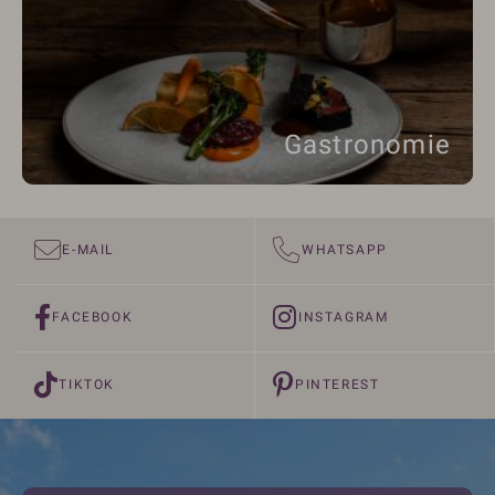
Gastronomie
E-MAIL
WHATSAPP
FACEBOOK
INSTAGRAM
TIKTOK
PINTEREST