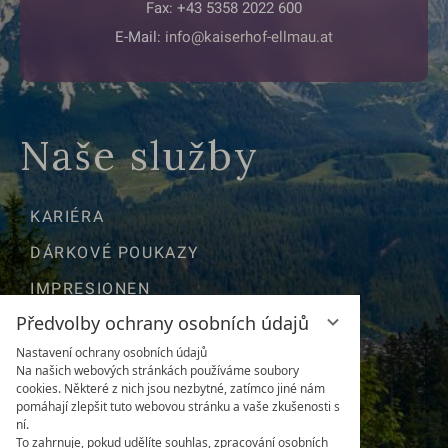
Fax: +43 5358 2022 600
E-Mail:
info@kaiserhof-ellmau.at
Naše služby
KARIÉRA
DÁRKOVÉ POUKAZY
IMPRESIONEN
Předvolby ochrany osobních údajů
POLOHA & CESTY
Nastavení ochrany osobních údajů
NEWSLETTER
Na našich webových stránkách používáme soubory
cookies. Některé z nich jsou nezbytné, zatímco jiné nám
POČASÍ & WEBKAMERA
pomáhají zlepšit tuto webovou stránku a vaše zkušenosti s
ní.
DOTAZY
To zahrnuje, pokud udělíte souhlas, zpracování osobních