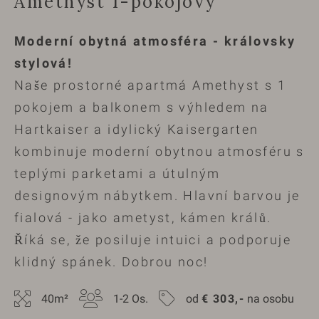
Amethyst 1-pokojový
Moderní obytná atmosféra - královsky
stylová!
Naše prostorné apartmá Amethyst s 1
pokojem a balkonem s výhledem na
Hartkaiser a idylický Kaisergarten
kombinuje moderní obytnou atmosféru s
teplými parketami a útulným
designovým nábytkem. Hlavní barvou je
fialová - jako ametyst, kámen králů.
Říká se, že posiluje intuici a podporuje
klidný spánek. Dobrou noc!
40
m²
1-2
 Os.
od 
€
303,-
 na osobu