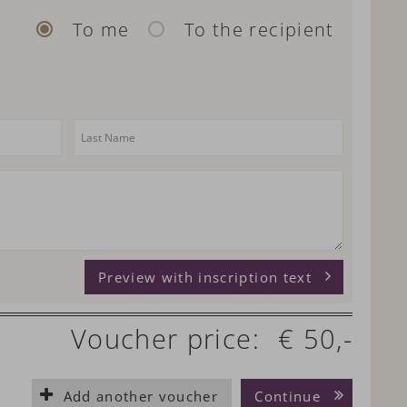
To me
To the recipient
Preview with inscription text
Voucher price:
€ 50,-
Add another voucher
Continue