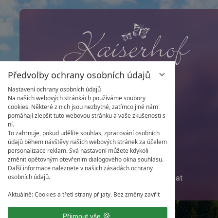
Předvolby ochrany osobních údajů
Nastavení ochrany osobních údajů
Na našich webových stránkách používáme soubory
Rodina Lampert
cookies. Některé z nich jsou nezbytné, zatímco jiné nám
Harmstätt 8 • 6352 Ellmau
pomáhají zlepšit tuto webovou stránku a vaše zkušenosti s
ní.
Rakousko
To zahrnuje, pokud udělíte souhlas, zpracování osobních
údajů během návštěvy našich webových stránek za účelem
Tel:
+43 5358 2022
personalizace reklam. Svá nastavení můžete kdykoli
změnit opětovným otevřením dialogového okna souhlasu.
Fax: +43 5358 2022 600
Další informace naleznete v našich zásadách ochrany
osobních údajů.
E-Mail:
info@kaiserhof-ellmau.at
Aktuálně: Cookies a třetí strany přijaty. Bez změny zavřít
Přijmout vše