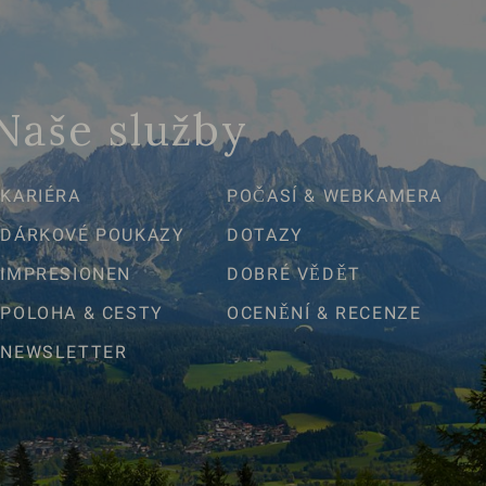
Naše služby
KARIÉRA
POČASÍ & WEBKAMERA
DÁRKOVÉ POUKAZY
DOTAZY
IMPRESIONEN
DOBRÉ VĚDĚT
POLOHA & CESTY
OCENĚNÍ & RECENZE
NEWSLETTER