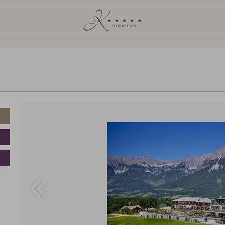
Voucher value:
€