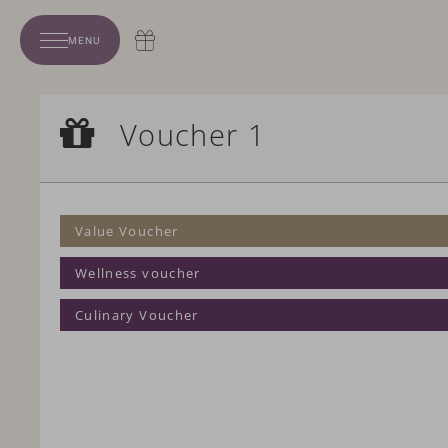
MENU
VOUCHER
Voucher 1
Voucher 1
Value Voucher
Value Voucher
Wellness voucher
Culinary Voucher