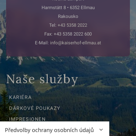
Harmstätt 8 • 6352 Ellmau
Rakousko
Tel:
+43 5358 2022
Fax: +43 5358 2022 600
E-Mail:
info@kaiserhof-ellmau.at
Naše služby
KARIÉRA
DÁRKOVÉ POUKAZY
IMPRESIONEN
Předvolby ochrany osobních údajů
POLOHA & CESTY