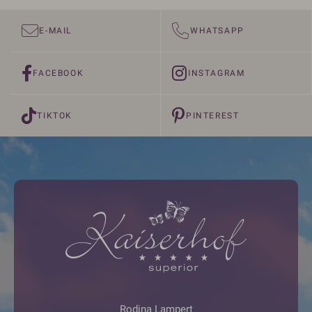
E-MAIL
WHATSAPP
FACEBOOK
INSTAGRAM
TIKTOK
PINTEREST
Rodina Lampert