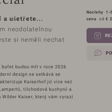
Noclehy
1-
 a ušetřete...
cena
od 
€
2
m neodolatelnou
RE
yste si neměli nechat
P
a bufet budou mít v roce 2026
erní design se setkává se
kterizuje Kaiserhof již více než
 Lampertů, tříchodová kuchyně a
 Wilder Kaiser, který vám vyrazí