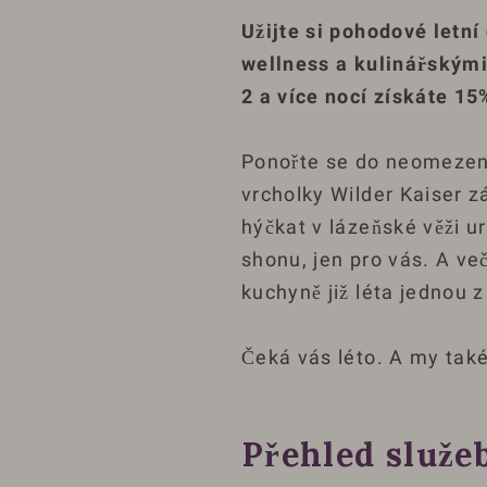
Užijte si pohodové letní
wellness a kulinářskými
2 a více nocí získáte 1
Ponořte se do neomezen
vrcholky Wilder Kaiser z
hýčkat v lázeňské věži u
shonu, jen pro vás. A ve
kuchyně již léta jednou z
Čeká vás léto. A my také
Přehled služe