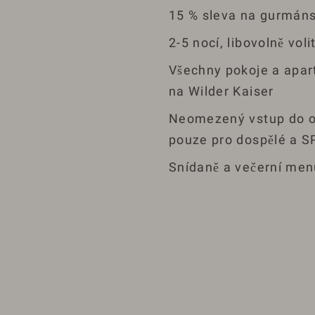
15 % sleva na gurmáns
2-5 nocí, libovolně voli
Všechny pokoje a apa
na Wilder Kaiser
Neomezený vstup do o
pouze pro dospělé a S
Snídaně a večerní men