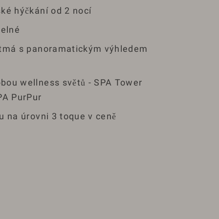
ké hýčkání od 2 nocí
telné
rtmá s panoramatickým výhledem
bou wellness světů - SPA Tower
PA PurPur
u na úrovni 3 toque v ceně