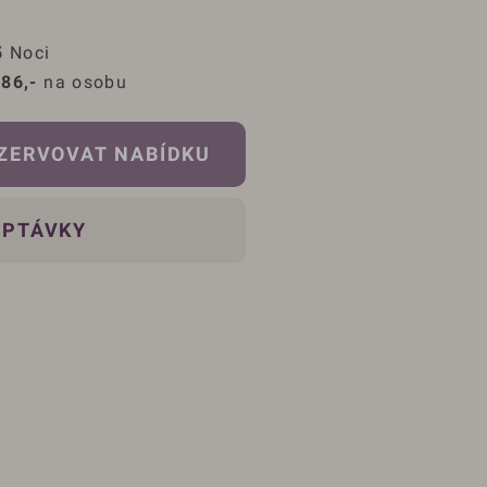
5
 Noci
86,-
 na osobu
ZERVOVAT NABÍDKU
OPTÁVKY