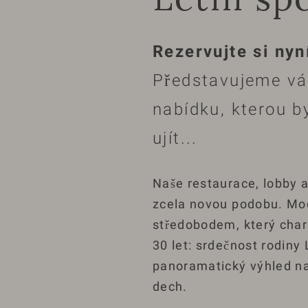
Rezervujte si nyní
Představujeme vá
nabídku, kterou b
ujít...
Naše restaurace, lobby 
zcela novou podobu. Mod
středobodem, který chara
30 let: srdečnost rodiny
panoramatický výhled na
dech.