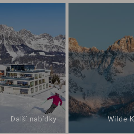
Další nabídky
Wilde K