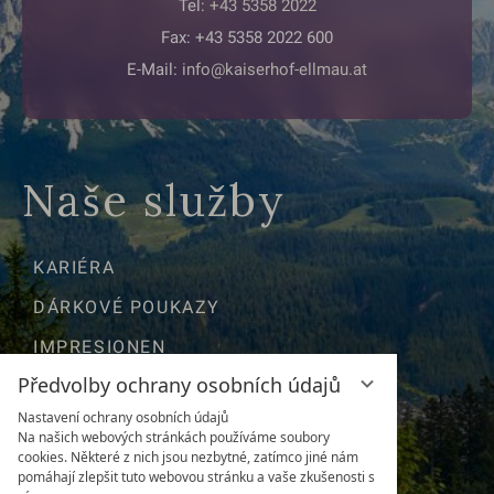
Tel:
+43 5358 2022
Fax: +43 5358 2022 600
E-Mail:
info@kaiserhof-ellmau.at
Naše služby
KARIÉRA
DÁRKOVÉ POUKAZY
IMPRESIONEN
Předvolby ochrany osobních údajů
POLOHA & CESTY
Nastavení ochrany osobních údajů
NEWSLETTER
Na našich webových stránkách používáme soubory
cookies. Některé z nich jsou nezbytné, zatímco jiné nám
POČASÍ & WEBKAMERA
pomáhají zlepšit tuto webovou stránku a vaše zkušenosti s